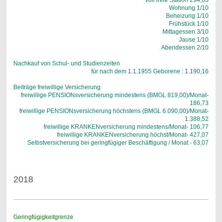
voll freie Station 294,65
Wohnung 1/10
Beheizung 1/10
Frühstück 1/10
Mittagessen 3/10
Jause 1/10
Abendessen 2/10
Nachkauf von Schul- und Studienzeiten
für nach dem 1.1.1955 Geborene : 1.190,16
Beiträge freiwillige Versicherung
freiwillige PENSIONsversicherung mindestens (BMGL 819,00)/Monat-
186,73
freiwillige PENSIONsversicherung höchstens (BMGL 6.090,00)/Monat-
1.388,52
freiwillige KRANKENversicherung mindestens/Monat- 106,77
freiwillige KRANKENversicherung höchst/Monat- 427,07
Selbstversicherung bei geringfügiger Beschäftigung / Monat - 63,07
2018
Geringfügigkeitgrenze