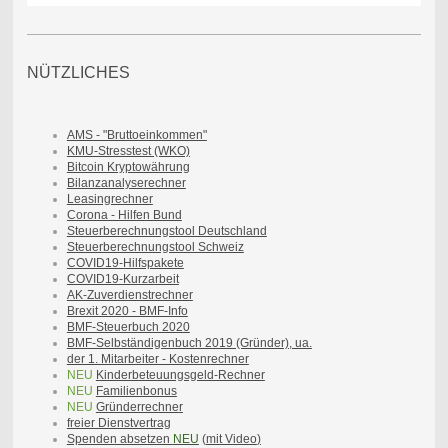
NÜTZLICHES
AMS - "Bruttoeinkommen"
KMU-Stresstest (WKO)
Bitcoin Kryptowährung
Bilanzanalyse
rechner
Leasingrechner
Corona - Hilfen Bund
Steuerberechnungstool Deutschland
Steuerberechnungstool Schweiz
COVID19-Hilfspakete
COVID19-Kurzarbeit
AK-Zuverdienstrechner
Brexit 2020 - BMF-Info
BMF-Steuerbuch 2020
BMF-Selbständigenbuch 2019 (Gründer), ua.
der 1. Mitarbeiter - Kostenr
echner
NEU
Kinderbeteuungsgeld-Rechner
NEU
Familienbonus
NEU
Gründerrechner
freier Dienstvertrag
Spenden absetzen
NEU
(
mit Video
)