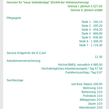
Grenzen für "neue Selbständige" (Eintritt der Vollversicherung)
Grenze I: jährlich 5.527,92
Grenze II: jährlich enfällt
Pflegegeld
Stufe 1 - 160,10
Stufe 2 - 295,20
Stufe 3 - 459,20
Stufe 4 - 689,80
Stufe 5 - 936,90
Stufe 6 - 1.308,30
Stufe 7 - 1.719,30
Service Entgelt für die E-Card
12,30
Arbeitslosenversicherung
Höchst-BMGL monatlich 4.980,00
Höchstmögliches Arbeitslosengeld / Tag 57,58
Familienzuschlag / Tag 0,97
Sachbezüge
voll freie Station 299,95
Wohnung 1/10
Beheizung 1/10
Frühstück 1/10
Mittagessen 3/10
Jause 1/10
Abendessen 2/10