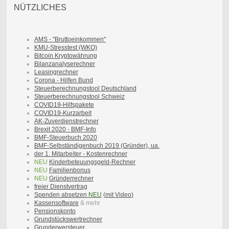
NÜTZLICHES
AMS - "Bruttoeinkommen"
KMU-Stresstest (WKO)
Bitcoin Kryptowährung
Bilanzanalyse
rechner
Leasingrechner
Corona - Hilfen Bund
Steuerberechnungstool Deutschland
Steuerberechnungstool Schweiz
COVID19-Hilfspakete
COVID19-Kurzarbeit
AK-Zuverdienstrechner
Brexit 2020 - BMF-Info
BMF-Steuerbuch 2020
BMF-Selbständigenbuch 2019 (Gründer), ua.
der 1. Mitarbeiter - Kostenr
echner
NEU
Kinderbeteuungsgeld-Rechner
NEU
Familienbonus
NEU
Gründerrechner
freier Dienstvertrag
Spenden absetzen
NEU
(
mit Video
)
Kassensoftware
& mehr
Pensionskonto
Grundstückswertrechner
Grunderwersteuer