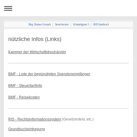
Mag. Hannes Grossek | Steuerberater | Schmiedgasse 5 | 6020 Innsbruck
nützliche Infos (Links)
Kammer der Wirtschaftstreuhänder
BMF - Liste der begünstigten Spendenempfänger
BMF - Steuertarifinfo
BMF - Reisekosten
RIS - Rechtsinformationssystem
(Gesetzestext, etc.)
Grundbucheintragung